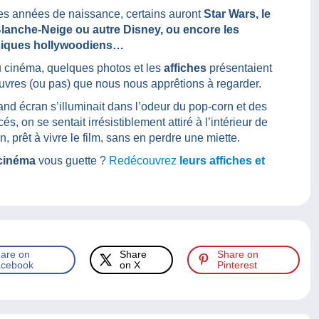
es années de naissance, certains auront
Star Wars, le
anche-Neige ou autre Disney, ou encore les
siques hollywoodiens…
u cinéma, quelques photos et les
affiches
présentaient
uvres (ou pas) que nous nous apprêtions à regarder.
and écran s’illuminait dans l’odeur du pop-corn et des
és, on se sentait irrésistiblement attiré à l’intérieur de
, prêt à vivre le film, sans en perdre une miette.
 cinéma
vous guette ?
Redécouvrez
leurs affiches et
are on
Share
Share on
cebook
on X
Pinterest