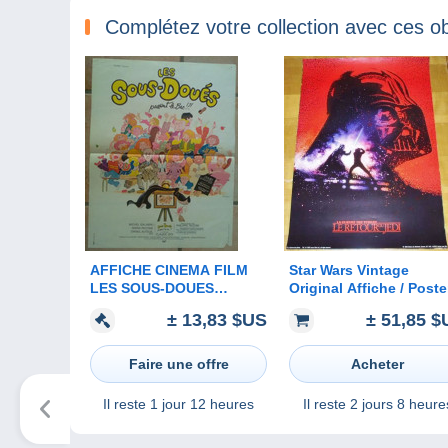
Complétez votre collection avec ces ob
AFFICHE CINEMA FILM
Star Wars Vintage
LES SOUS-DOUES
Original Affiche / Poste
PASSENT LE BAC
Advance N°4 LE RETO
± 13,83 $US
± 51,85 $
AUTEUIL ZIDI 1980
DU JEDI Film 1983 La
FERRACCI TBE
Guerre Des Etoiles Dar
Vador
Faire une offre
Acheter
Il reste
1 jour 12 heures
Il reste
2 jours 8 heure