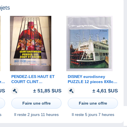
jets
PENDEZ-LES HAUT ET
DISNEY eurodisney
r
COURT CLINT
PUZZLE 12 pieces 8X8cm
UR
EASTWOOD 1968
MARK TWAIN le bateau à
US
± 51,85 $US
± 4,61 $US
VINTAGE AFFICHE
aubes mississipi boat
th
CINEMA AUTHENTIQUE
ETAT NEUF
KINO FILM
Faire une offre
Faire une offre
s
Il reste
2 jours 11 heures
Il reste
5 jours 7 heures