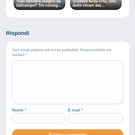
Vuoi vendere meglio su
Scattare belle foto, una
Delcampe? Tre consigli
delle chiavi del
per riuscirci!
successo per chi vende
su Delcampe
Rispondi
Your email address will not be published. Required fields are
marked
*
Nome
*
E-mail
*