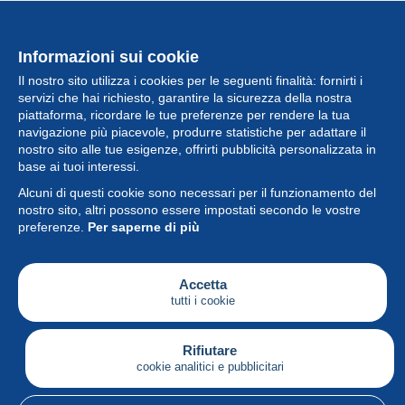
Informazioni sui cookie
Il nostro sito utilizza i cookies per le seguenti finalità: fornirti i
servizi che hai richiesto, garantire la sicurezza della nostra
piattaforma, ricordare le tue preferenze per rendere la tua
navigazione più piacevole, produrre statistiche per adattare il
nostro sito alle tue esigenze, offrirti pubblicità personalizzata in
Collezione
base ai tuoi interessi.
Alcuni di questi cookie sono necessari per il funzionamento del
Novità
nostro sito, altri possono essere impostati secondo le vostre
preferenze.
Per saperne di più
Funzione
Società
Accetta
tutti i cookie
Servizi
Sta scrivendo
Rifiutare
cookie analitici e pubblicitari
Italiano