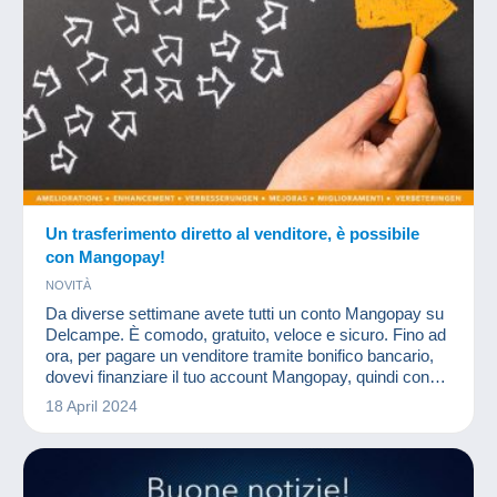
Un trasferimento diretto al venditore, è possibile
con Mangopay!
NOVITÀ
Da diverse settimane avete tutti un conto Mangopay su
Delcampe. È comodo, gratuito, veloce e sicuro. Fino ad
ora, per pagare un venditore tramite bonifico bancario,
dovevi finanziare il tuo account Mangopay, quindi con
questo credito effettuare pagamenti ai tuoi venditori.
18 April 2024
Abbiamo migliorato le cose per gli acquirenti che
preferiscono effettuare un bonifico bancario per ogni
transazione, come hanno fatto prima su Delcampe.