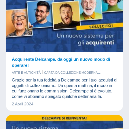
Acquirente Delcampe, da oggi un nuovo modo di
operare!
ARTE E ANTICHITÀ
CARTA DA COLLEZIONE MODERNA
CARTOLINE
FOTOGRAFIA
FRANCOBOLLI
FUMETTI
Grazie per la tua fedeltà a Delcampe per i tuoi acquisti di
MONETE & BANCONOTE
NOVITÀ
SORPRESINE
oggetti di collezionismo. Da questa mattina, il modo in
VECCHI DOCUMENTI
cui funzionano le commissioni Delcampe si è evoluto,
come vi abbiamo spiegato qualche settimana fa.
2 April 2024