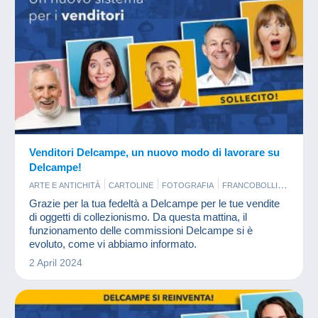
Venditori Delcampe, un nuovo modo di lavorare su
Delcampe!
ARTE E ANTICHITÀ
CARTOLINE
FOTOGRAFIA
FRANCOBOLLI
LIBRI E RIVISTE
MONETE & BANCONOTE
NOVITÀ
Grazie per la tua fedeltà a Delcampe per le tue vendite
SORPRESINE
VECCHI DOCUMENTI
di oggetti di collezionismo. Da questa mattina, il
funzionamento delle commissioni Delcampe si è
evoluto, come vi abbiamo informato.
2 April 2024