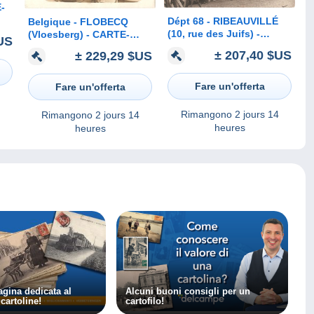
-
Dépt 68 - RIBEAUVILLÉ
Belgique - FLOBECQ
(10, rue des Juifs) -
(Vloesberg) - CARTE-
US
CARTE-PHOTO gros plan
PHOTO gros plan
± 207,40 $US
± 229,29 $US
MARÉCHAL-FERRANT (et
devanture CAFÉ
CHARRON) Auguste RIPP
FLOBECQUOIS
Fare un'offerta
Fare un'offerta
Rimangono
2 jours 14
Rimangono
2 jours 14
heures
heures
gina dedicata al
Alcuni buoni consigli per un
cartoline!
cartofilo!