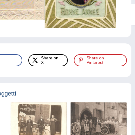
Share on
Share on
X
Pinterest
oggetti