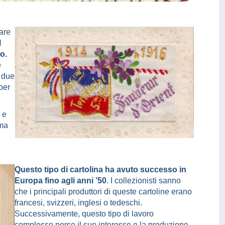
lare
l
o.
e
i due
 per
 e
ima
Questo tipo di cartolina ha avuto successo in
Europa fino agli anni ’50
. I collezionisti sanno
che i principali produttori di queste cartoline erano
francesi, svizzeri, inglesi o tedeschi.
Successivamente, questo tipo di lavoro
complesso perse il suo interesse e la produzione