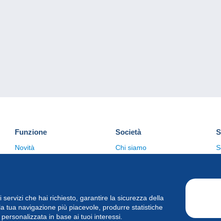
Funzione
Società
S
Novità
Chi siamo
S
Suggerimenti
Politica sulla privacy
C
Commerciale
i i servizi che hai richiesto, garantire la sicurezza della
la tua navigazione più piacevole, produrre statistiche
à personalizzata in base ai tuoi interessi.