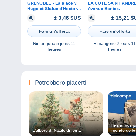
GRENOBLE - La place V.
LA COTE SAINT ANDRE
Hugo et Statue d'Hector
Avenue Berlioz.
Berlioz
± 3,46 $US
± 15,21 $
Fare un'offerta
Fare un'offerta
Rimangono
5 jours 11
Rimangono
2 jours 11
heures
heures
Potrebbero piacerti:
Una nuova pa
L’albero di Natale di ieri…
mondo delle 