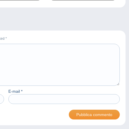
rked
*
E-mail
*