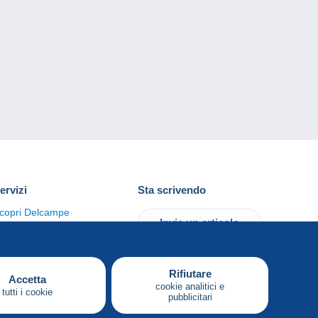
ervizi
Sta scrivendo
copri Delcampe
Invia un articolo
ontattaci
Rifiutare
Accetta
cookie analitici e
tutti i cookie
pubblicitari
Italiano