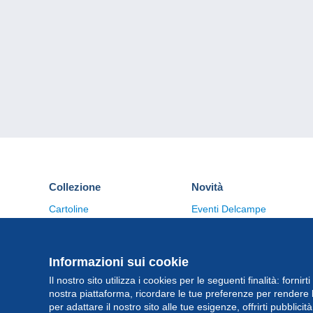
Collezione
Novità
Cartoline
Eventi Delcampe
Francobolli
Concorso
Monete & Banconote
Altre collezioni
Informazioni sui cookie
Il nostro sito utilizza i cookies per le seguenti finalità: fornirt
nostra piattaforma, ricordare le tue preferenze per rendere 
per adattare il nostro sito alle tue esigenze, offrirti pubblicit