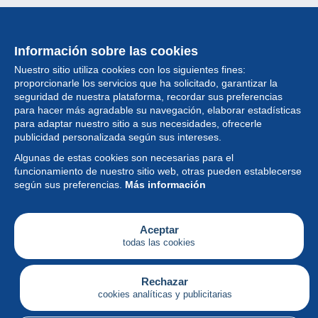
Información sobre las cookies
Nuestro sitio utiliza cookies con los siguientes fines:
proporcionarle los servicios que ha solicitado, garantizar la
seguridad de nuestra plataforma, recordar sus preferencias
para hacer más agradable su navegación, elaborar estadísticas
para adaptar nuestro sitio a sus necesidades, ofrecerle
Colección
publicidad personalizada según sus intereses.
Algunas de estas cookies son necesarias para el
Noticias
funcionamiento de nuestro sitio web, otras pueden establecerse
según sus preferencias.
Más información
Funcionalidad
Empresa
Aceptar
todas las cookies
Servicios
Escribir
Rechazar
cookies analíticas y publicitarias
Español