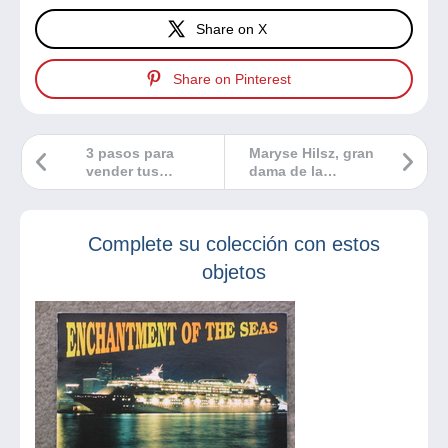
Share on X
Share on Pinterest
3 pasos para
Maryse Hilsz, gran
vender tus
dama de la
coleccionables en
aerofilatelia
Delcampe, ¡es aún
(segunda parte)
más fácil!
Complete su colección con estos
objetos