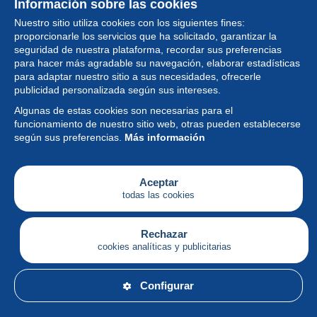
Información sobre las cookies
Nuestro sitio utiliza cookies con los siguientes fines:
proporcionarle los servicios que ha solicitado, garantizar la
seguridad de nuestra plataforma, recordar sus preferencias
para hacer más agradable su navegación, elaborar estadísticas
para adaptar nuestro sitio a sus necesidades, ofrecerle
Colección
publicidad personalizada según sus intereses.
Algunas de estas cookies son necesarias para el
Noticias
funcionamiento de nuestro sitio web, otras pueden establecerse
según sus preferencias.
Más información
Funcionalidad
Empresa
Aceptar
todas las cookies
Servicios
Escribir
Rechazar
cookies analíticas y publicitarias
Español
Configurar
© Delcampe International srl - Todos los derechos