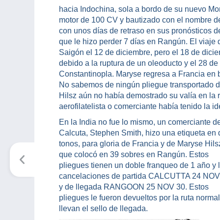
hacia Indochina, sola a bordo de su nuevo M
motor de 100 CV y bautizado con el nombre de
con unos días de retraso en sus pronósticos d
que le hizo perder 7 días en Rangún. El viaj
Saigón el 12 de diciembre, pero el 18 de dicie
debido a la ruptura de un oleoducto y el 28 d
Constantinopla. Maryse regresa a Francia en 
No sabemos de ningún pliegue transportado d
Hilsz aún no había demostrado su valía en la r
aerofilatelista o comerciante había tenido la i
En la India no fue lo mismo, un comerciante d
Calcuta, Stephen Smith, hizo una etiqueta en
tonos, para gloria de Francia y de Maryse Hils
que colocó en 39 sobres en Rangún. Estos
pliegues tienen un doble franqueo de 1 año y 
cancelaciones de partida CALCUTTA 24 NOV
y de llegada RANGOON 25 NOV 30. Estos
pliegues le fueron devueltos por la ruta normal
llevan el sello de llegada.