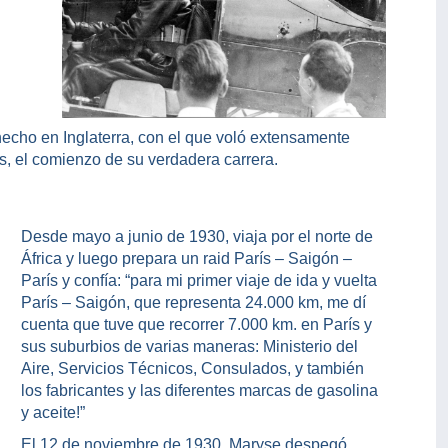
ho en Inglaterra, con el que voló extensamente
as, el comienzo de su verdadera carrera.
Desde mayo a junio de 1930, viaja por el norte de
África y luego prepara un raid París – Saigón –
París y confía: “para mi primer viaje de ida y vuelta
París – Saigón, que representa 24.000 km, me dí
cuenta que tuve que recorrer 7.000 km. en París y
sus suburbios de varias maneras: Ministerio del
Aire, Servicios Técnicos, Consulados, y también
los fabricantes y las diferentes marcas de gasolina
y aceite!”
El 12 de noviembre de 1930, Maryse despegó