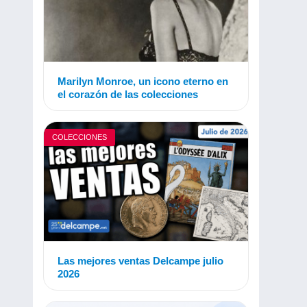
Marilyn Monroe, un icono eterno en
el corazón de las colecciones
COLECCIONES
Las mejores ventas Delcampe julio
2026