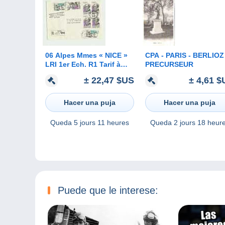
06 Alpes Mmes « NICE »
CPA - PARIS - BERLIOZ 
LRI 1er Ech. R1 Tarif à
PRECURSEUR
12F.20
± 22,47 $US
± 4,61 $
Hacer una puja
Hacer una puja
Queda
5 jours 11 heures
Queda
2 jours 18 heur
Puede que le interese: