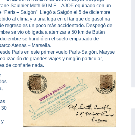
orane-Saulnier Moth 60 M F – AJOE equipado con un
 “París – Saigón”. Llegó a Saigón el 5 de diciembre
ebido al clima y a una fuga en el tanque de gasolina
e de regreso es un poco más accidentado. Despegó de
mbre se vio obligada a aterrizar a 50 km de Bután
e diciembre se hundió en el suelo empapado de
barco Atenas – Marsella.
esde París en este primer vuelo París-Saigón. Maryse
ealización de grandes viajes y ningún particular,
dea de confiarle nada.
e
 dos
z,
las
 30
 y