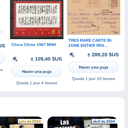
-
TRES RARE CARTE BI-
China Chine 1967 MNH
US
ZONE ENTIER IRIS
OBLITERE " SAINT DENIS
± 289,20 $US
REUNION " c'est vendue
± 109,40 $US
comme c'est
Hacer una puja
es
Hacer una puja
Queda
1 jour 15 heures
Queda
1 jour 4 heures