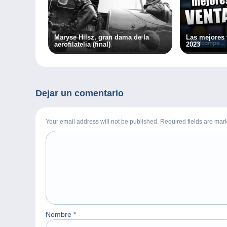
Maryse Hilsz, gran dama de la
Las mejores 
aerofilatelia (final)
2023
Dejar un comentario
Your email address will not be published. Required fields are ma
Nombre
*