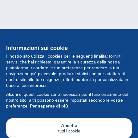
Informazioni sui cookie
Il nostro sito utilizza i cookies per le seguenti finalità: fornirti i
servizi che hai richiesto, garantire la sicurezza della nostra
piattaforma, ricordare le tue preferenze per rendere la tua
navigazione più piacevole, produrre statistiche per adattare il
nostro sito alle tue esigenze, offrirti pubblicità personalizzata in
Collezione
base ai tuoi interessi.
Alcuni di questi cookie sono necessari per il funzionamento del
Novità
nostro sito, altri possono essere impostati secondo le vostre
preferenze.
Per saperne di più
Funzione
Società
Accetta
tutti i cookie
Servizi