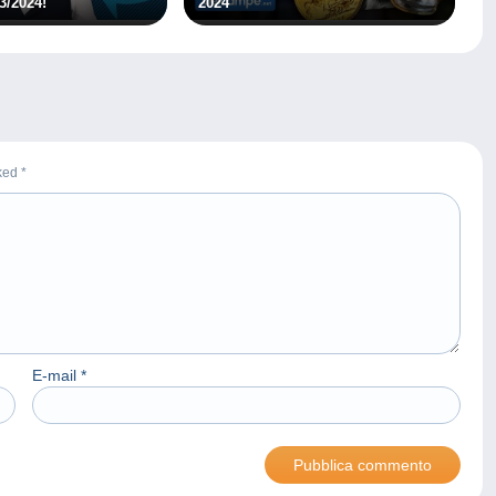
03/2024!
2024
rked
*
E-mail
*