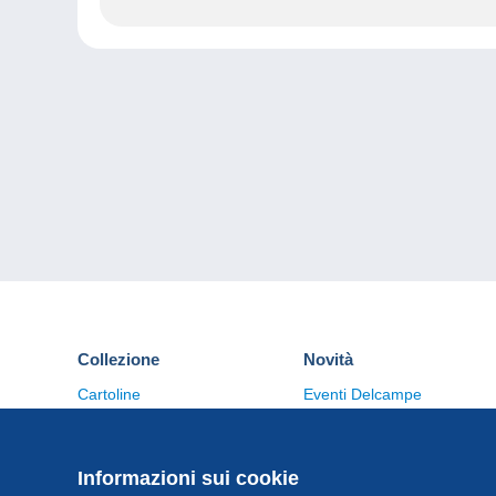
Collezione
Novità
Cartoline
Eventi Delcampe
Francobolli
Concorso
Monete & Banconote
Altre collezioni
Informazioni sui cookie