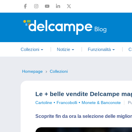
Collezioni
Notizie
Funzionalità
C
Homepage
Collezioni
Le + belle vendite Delcampe ma
Cartoline
Francobolli
Monete & Banconote
Pu
Scoprite fin da ora la selezione delle migl