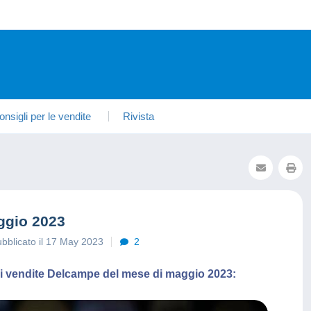
onsigli per le vendite
Rivista
ggio 2023
bblicato il 17 May 2023
2
iori vendite Delcampe del mese di maggio 2023: