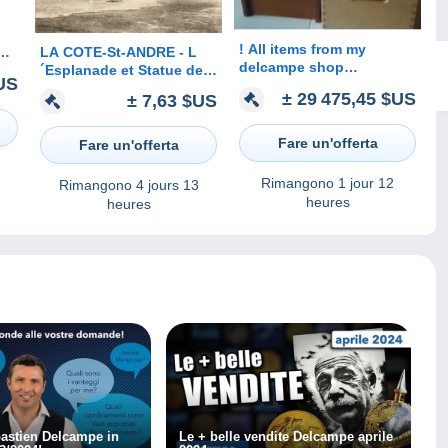
! All items from my
LA COTE-St-ANDRE - L
IRE
delcampe shop
´Esplanade et Statue de
US
viereckigeerinnerung,
Berlioz
± 29 475,45 $US
± 7,63 $US
stamps, postcards,
Autographs
Fare un'offerta
Fare un'offerta
Rimangono
1 jour 12
Rimangono
4 jours 13
heures
heures
bastien Delcampe in
Le + belle vendite Delcampe aprile