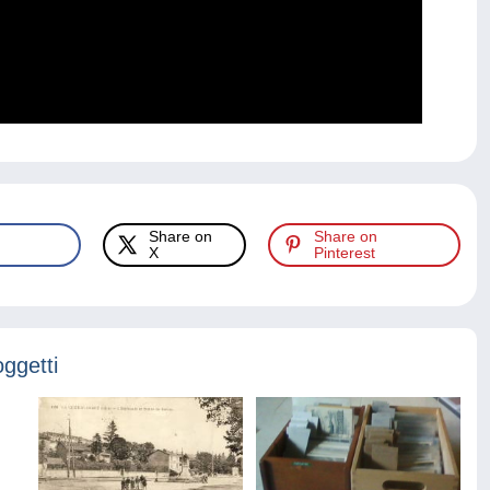
Share on
Share on
X
Pinterest
oggetti