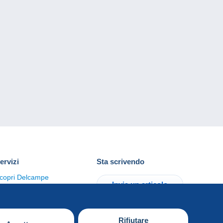
ervizi
Sta scrivendo
copri Delcampe
Invia un articolo
ontattaci
Rifiutare