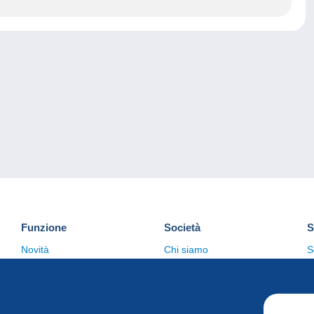
Funzione
Società
S
Novità
Chi siamo
S
Suggerimenti
Politica sulla privacy
C
Commerciale