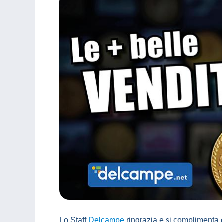
Lo Staff
Delcampe
ringrazia e si complimenta c