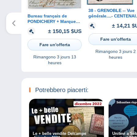
38 - GRENOBLE -- Vue
Bureau français de
générale....- CENTENA
PONDICHERY + Marque
d'HECTOR BERLIOZ
± 14,21 $
d'entrée Indes Orientales
± 150,15 $US
par Marseille + port Payé (
croissant indien) / 1853
Fare un'offerta
Fare un'offerta
Rimangono
3 jours 2
Rimangono
3 jours 13
heures
heures
Potrebbero piacerti:
Le + belle vendite Delcampe
Unitevi a Sé