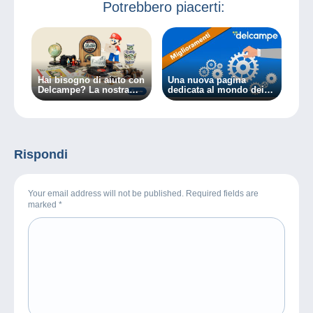
Potrebbero piacerti:
Hai bisogno di aiuto con
Una nuova pagina
Delcampe? La nostra
dedicata al mondo dei
Assistenza Clienti è
francobolli e della
disponibile con un click!
filatelia!
Rispondi
Your email address will not be published. Required fields are
marked
*