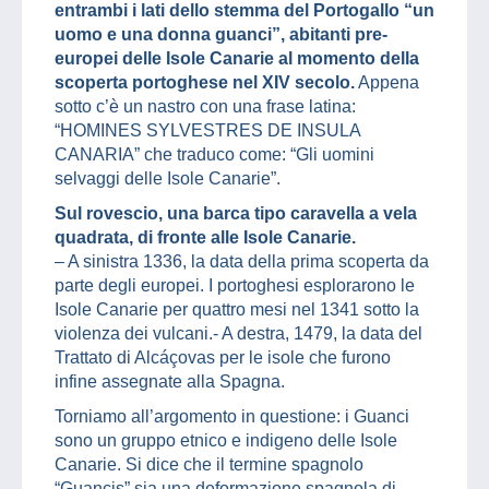
entrambi i lati dello stemma del Portogallo “un
uomo e una donna guanci”, abitanti pre-
europei delle Isole Canarie al momento della
scoperta portoghese nel XIV secolo.
Appena
sotto c’è un nastro con una frase latina:
“HOMINES SYLVESTRES DE INSULA
CANARIA” che traduco come: “Gli uomini
selvaggi delle Isole Canarie”.
Sul rovescio, una barca tipo caravella a vela
quadrata, di fronte alle Isole Canarie.
– A sinistra 1336, la data della prima scoperta da
parte degli europei. I portoghesi esplorarono le
Isole Canarie per quattro mesi nel 1341 sotto la
violenza dei vulcani.- A destra, 1479, la data del
Trattato di Alcáçovas per le isole che furono
infine assegnate alla Spagna.
Torniamo all’argomento in questione: i Guanci
sono un gruppo etnico e indigeno delle Isole
Canarie. Si dice che il termine spagnolo
“Guancis” sia una deformazione spagnola di