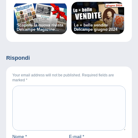
Scoprite la nuova rivista
Le + belle vendite
Delcampe Magazine
Delcampe giugno 2024
Serie Speciale n.2
Rispondi
Your email address will not be published. Required fields are
marked
*
Nome
*
E-mail
*