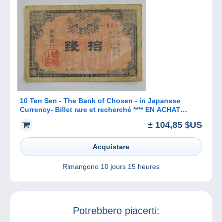
10 Ten Sen - The Bank of Chosen - in Japanese
Currency- Billet rare et recherché **** EN ACHAT
IMMEDIAT ****
± 104,85 $US
Acquistare
Rimangono
10 jours 15 heures
Potrebbero piacerti: