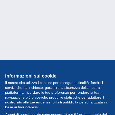
Informazioni sui cookie
Il nostro sito utilizza i cookies per le seguenti finalità: fornirti i
servizi che hai richiesto, garantire la sicurezza della nostra
piattaforma, ricordare le tue preferenze per rendere la tua
navigazione più piacevole, produrre statistiche per adattare il
nostro sito alle tue esigenze, offrirti pubblicità personalizzata in
Collezione
base ai tuoi interessi.
Alcuni di questi cookie sono necessari per il funzionamento del