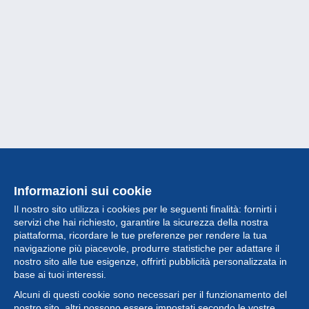
Informazioni sui cookie
Il nostro sito utilizza i cookies per le seguenti finalità: fornirti i
servizi che hai richiesto, garantire la sicurezza della nostra
piattaforma, ricordare le tue preferenze per rendere la tua
navigazione più piacevole, produrre statistiche per adattare il
nostro sito alle tue esigenze, offrirti pubblicità personalizzata in
Collezione
base ai tuoi interessi.
Alcuni di questi cookie sono necessari per il funzionamento del
Novità
nostro sito, altri possono essere impostati secondo le vostre