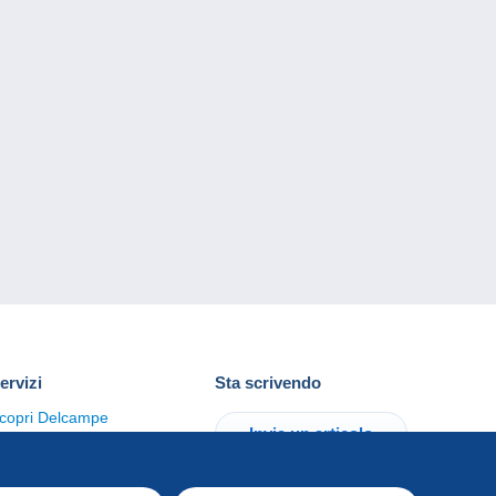
ervizi
Sta scrivendo
copri Delcampe
Invia un articolo
ontattaci