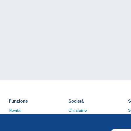
Funzione
Società
S
Novità
Chi siamo
S
Suggerimenti
Politica sulla privacy
C
Commerciale