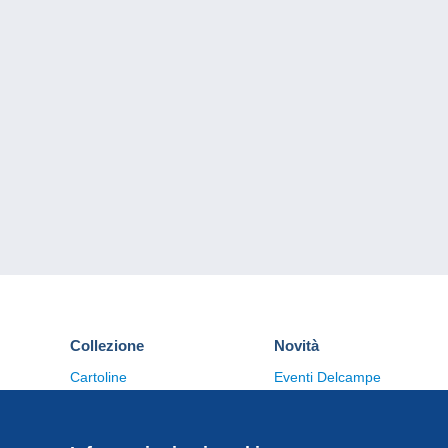
Collezione
Novità
Cartoline
Eventi Delcampe
Francobolli
Concorso
Monete & Banconote
Altre collezioni