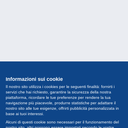
Informazioni sui cookie
Il nostro sito utilizza i cookies per le seguenti finalità: fornirti i
servizi che hai richiesto, garantire la sicurezza della nostra
piattaforma, ricordare le tue preferenze per rendere la tua
navigazione più piacevole, produrre statistiche per adattare il
nostro sito alle tue esigenze, offrirti pubblicità personalizzata in
Collezione
base ai tuoi interessi.
Alcuni di questi cookie sono necessari per il funzionamento del
Novità
nostro sito, altri possono essere impostati secondo le vostre