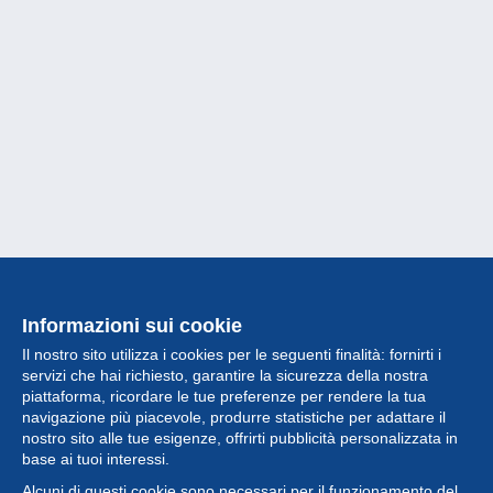
Informazioni sui cookie
Il nostro sito utilizza i cookies per le seguenti finalità: fornirti i
servizi che hai richiesto, garantire la sicurezza della nostra
piattaforma, ricordare le tue preferenze per rendere la tua
navigazione più piacevole, produrre statistiche per adattare il
nostro sito alle tue esigenze, offrirti pubblicità personalizzata in
Collezione
base ai tuoi interessi.
Alcuni di questi cookie sono necessari per il funzionamento del