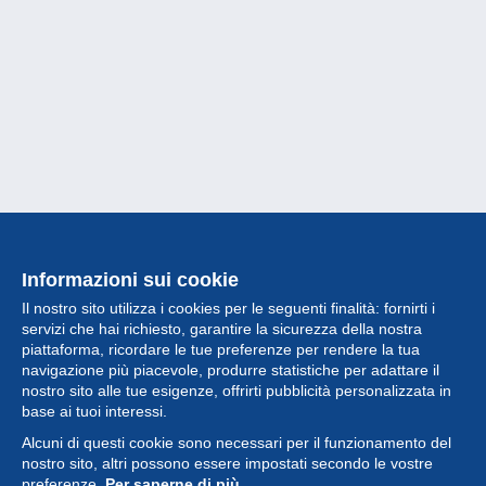
Informazioni sui cookie
Il nostro sito utilizza i cookies per le seguenti finalità: fornirti i
servizi che hai richiesto, garantire la sicurezza della nostra
piattaforma, ricordare le tue preferenze per rendere la tua
navigazione più piacevole, produrre statistiche per adattare il
nostro sito alle tue esigenze, offrirti pubblicità personalizzata in
Collezione
base ai tuoi interessi.
Alcuni di questi cookie sono necessari per il funzionamento del
Novità
nostro sito, altri possono essere impostati secondo le vostre
preferenze.
Per saperne di più