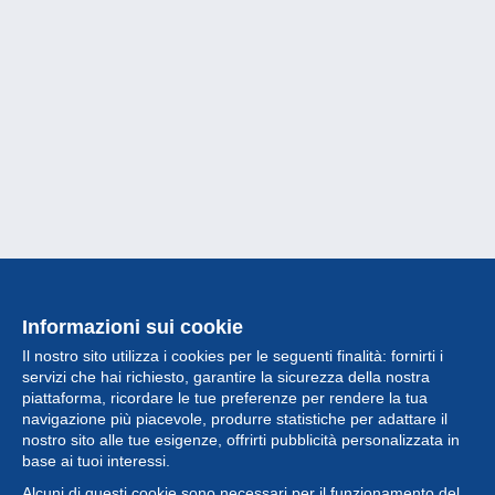
Informazioni sui cookie
Il nostro sito utilizza i cookies per le seguenti finalità: fornirti i
servizi che hai richiesto, garantire la sicurezza della nostra
piattaforma, ricordare le tue preferenze per rendere la tua
navigazione più piacevole, produrre statistiche per adattare il
nostro sito alle tue esigenze, offrirti pubblicità personalizzata in
Collezione
base ai tuoi interessi.
Alcuni di questi cookie sono necessari per il funzionamento del