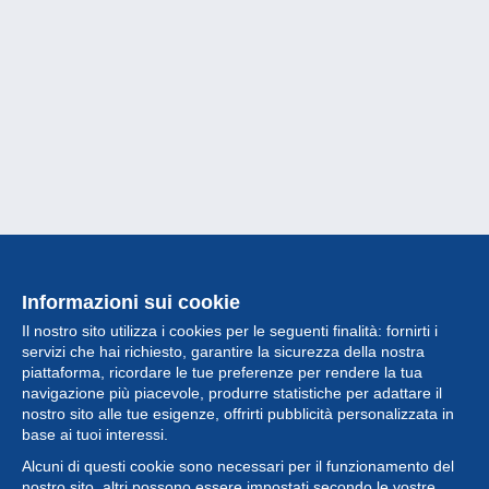
Informazioni sui cookie
Il nostro sito utilizza i cookies per le seguenti finalità: fornirti i
servizi che hai richiesto, garantire la sicurezza della nostra
piattaforma, ricordare le tue preferenze per rendere la tua
navigazione più piacevole, produrre statistiche per adattare il
nostro sito alle tue esigenze, offrirti pubblicità personalizzata in
Collezione
base ai tuoi interessi.
Alcuni di questi cookie sono necessari per il funzionamento del
Novità
nostro sito, altri possono essere impostati secondo le vostre