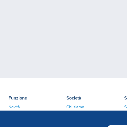
Funzione
Società
S
Novità
Chi siamo
S
Suggerimenti
Politica sulla privacy
C
Commerciale