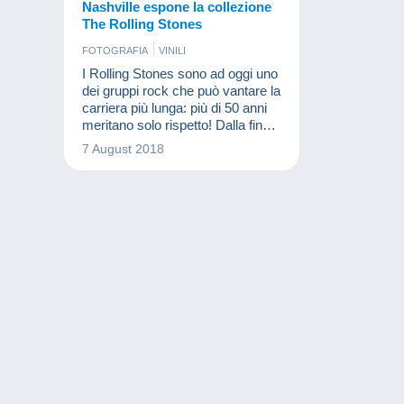
Nashville espone la collezione
The Rolling Stones
FOTOGRAFIA
VINILI
I Rolling Stones sono ad oggi uno
dei gruppi rock che può vantare la
carriera più lunga: più di 50 anni
meritano solo rispetto! Dalla fine
del mese di marzo, la città di
7 August 2018
Nashville ospita una mostra
dedicata al mitico gruppo. Vi si
potranno trovare costumi,
strumenti di musica e numerose
testimonianze di altri artisti.