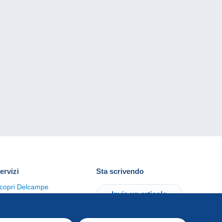
ervizi
Sta scrivendo
copri Delcampe
Invia un articolo
ontattaci