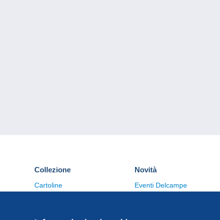
Collezione
Novità
Cartoline
Eventi Delcampe
Francobolli
Concorso
Monete & Banconote
Altre collezioni