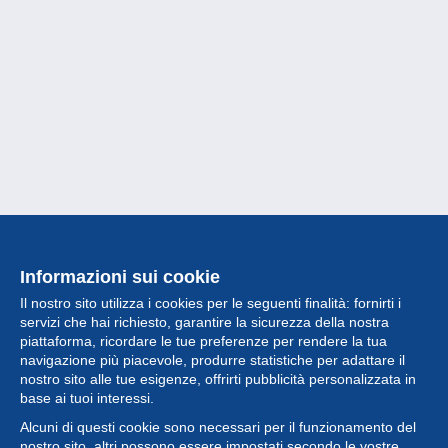
Informazioni sui cookie
Il nostro sito utilizza i cookies per le seguenti finalità: fornirti i
servizi che hai richiesto, garantire la sicurezza della nostra
piattaforma, ricordare le tue preferenze per rendere la tua
navigazione più piacevole, produrre statistiche per adattare il
nostro sito alle tue esigenze, offrirti pubblicità personalizzata in
Collezione
base ai tuoi interessi.
Alcuni di questi cookie sono necessari per il funzionamento del
Novità
nostro sito, altri possono essere impostati secondo le vostre