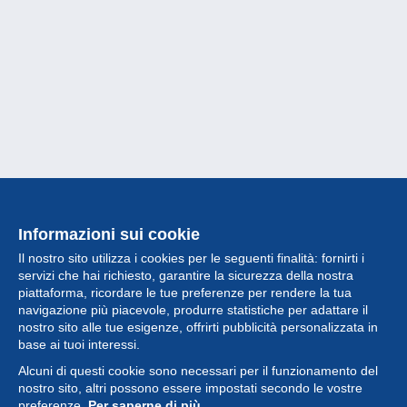
Informazioni sui cookie
Il nostro sito utilizza i cookies per le seguenti finalità: fornirti i
servizi che hai richiesto, garantire la sicurezza della nostra
piattaforma, ricordare le tue preferenze per rendere la tua
navigazione più piacevole, produrre statistiche per adattare il
nostro sito alle tue esigenze, offrirti pubblicità personalizzata in
Collezione
base ai tuoi interessi.
Alcuni di questi cookie sono necessari per il funzionamento del
Novità
nostro sito, altri possono essere impostati secondo le vostre
preferenze.
Per saperne di più