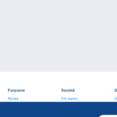
Funzione
Società
S
Novità
Chi siamo
S
Suggerimenti
Politica sulla privacy
C
Commerciale