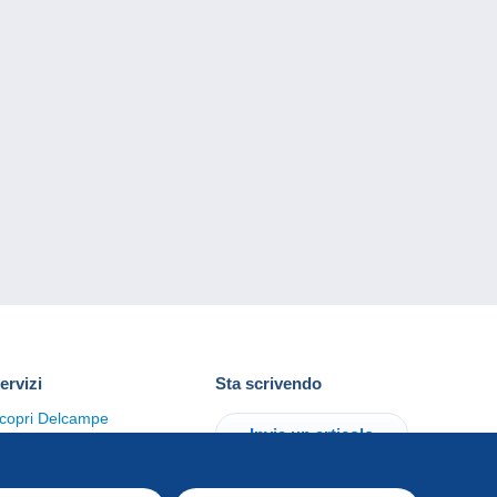
ervizi
Sta scrivendo
copri Delcampe
Invia un articolo
ontattaci