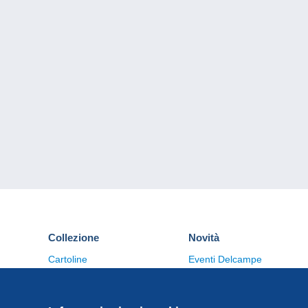
Collezione
Novità
Cartoline
Eventi Delcampe
Francobolli
Concorso
Monete & Banconote
Altre collezioni