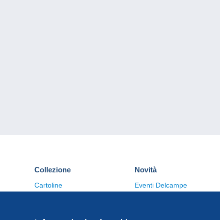
Collezione
Novità
Cartoline
Eventi Delcampe
Francobolli
Concorso
Monete & Banconote
Altre collezioni