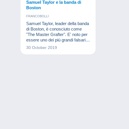
Samuel Taylor e la banda di
Boston
FRANCOBOLLI
Samuel Taylor, leader della banda
di Boston, è conosciuto come
"The Master Grafter". E' noto per
essere uno dei più grandi falsari
d'America. Scopri questo
30 October 2019
truffatore che non mancava certo
di audacia!