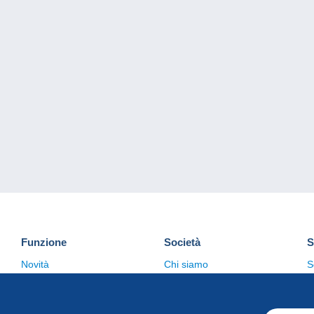
Funzione
Società
S
Novità
Chi siamo
S
Suggerimenti
Politica sulla privacy
C
Commerciale