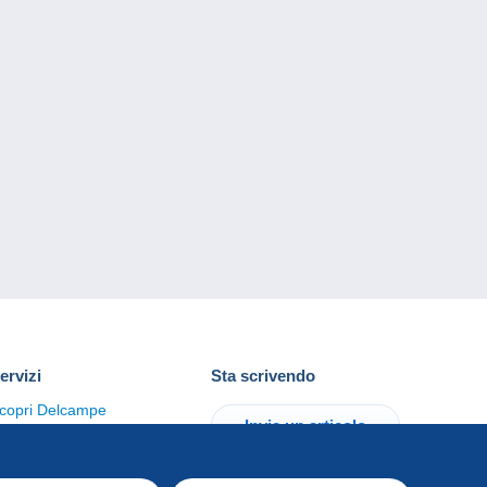
ervizi
Sta scrivendo
copri Delcampe
Invia un articolo
ontattaci