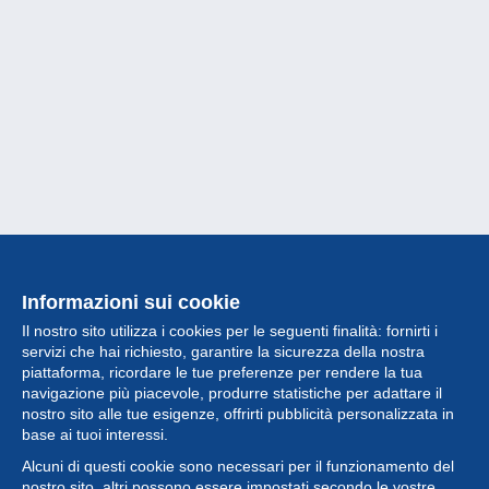
Informazioni sui cookie
Il nostro sito utilizza i cookies per le seguenti finalità: fornirti i
servizi che hai richiesto, garantire la sicurezza della nostra
piattaforma, ricordare le tue preferenze per rendere la tua
navigazione più piacevole, produrre statistiche per adattare il
nostro sito alle tue esigenze, offrirti pubblicità personalizzata in
Collezione
base ai tuoi interessi.
Alcuni di questi cookie sono necessari per il funzionamento del
Novità
nostro sito, altri possono essere impostati secondo le vostre