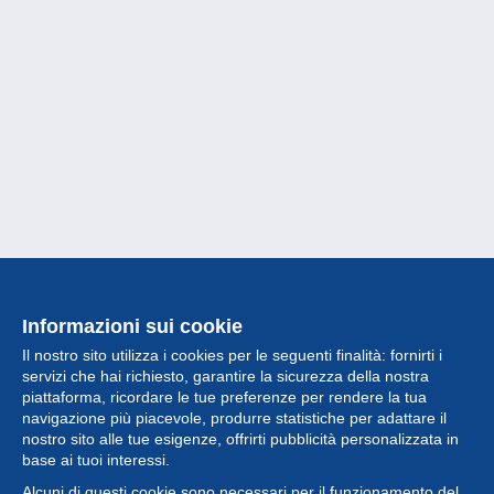
Informazioni sui cookie
Il nostro sito utilizza i cookies per le seguenti finalità: fornirti i
servizi che hai richiesto, garantire la sicurezza della nostra
piattaforma, ricordare le tue preferenze per rendere la tua
navigazione più piacevole, produrre statistiche per adattare il
nostro sito alle tue esigenze, offrirti pubblicità personalizzata in
Collezione
base ai tuoi interessi.
Alcuni di questi cookie sono necessari per il funzionamento del