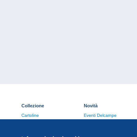
Collezione
Novità
Cartoline
Eventi Delcampe
Francobolli
Concorso
Monete & Banconote
Altre collezioni