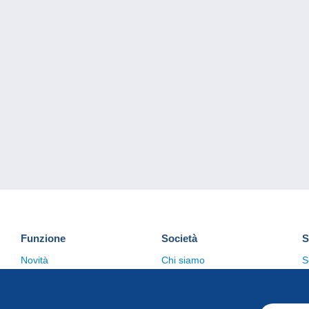
Funzione
Società
S
Novità
Chi siamo
S
Suggerimenti
Politica sulla privacy
C
Commerciale