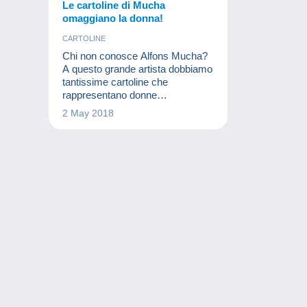
Le cartoline di Mucha
omaggiano la donna!
CARTOLINE
Chi non conosce Alfons Mucha?
A questo grande artista dobbiamo
tantissime cartoline che
rappresentano donne
meravigliose. Senza alcun
2 May 2018
dubbio, Mucha ha segnato la
cartofilia.