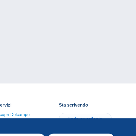
ervizi
Sta scrivendo
copri Delcampe
Invia un articolo
ontattaci