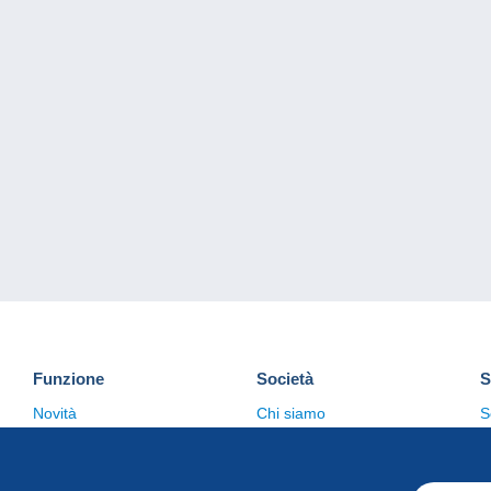
Funzione
Società
S
Novità
Chi siamo
S
Suggerimenti
Politica sulla privacy
C
Commerciale