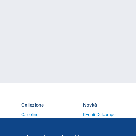
Collezione
Novità
Cartoline
Eventi Delcampe
Francobolli
Concorso
Monete & Banconote
Altre collezioni