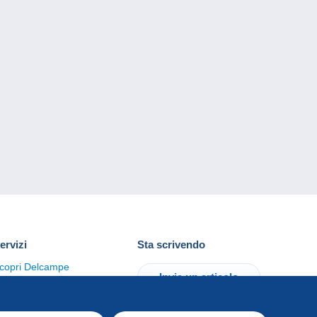
ervizi
Sta scrivendo
copri Delcampe
Invia un articolo
ontattaci