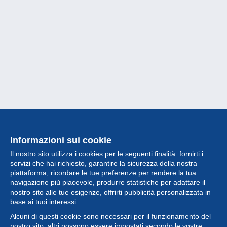
Informazioni sui cookie
Il nostro sito utilizza i cookies per le seguenti finalità: fornirti i
servizi che hai richiesto, garantire la sicurezza della nostra
piattaforma, ricordare le tue preferenze per rendere la tua
navigazione più piacevole, produrre statistiche per adattare il
nostro sito alle tue esigenze, offrirti pubblicità personalizzata in
Collezione
base ai tuoi interessi.
Alcuni di questi cookie sono necessari per il funzionamento del
Novità
nostro sito, altri possono essere impostati secondo le vostre