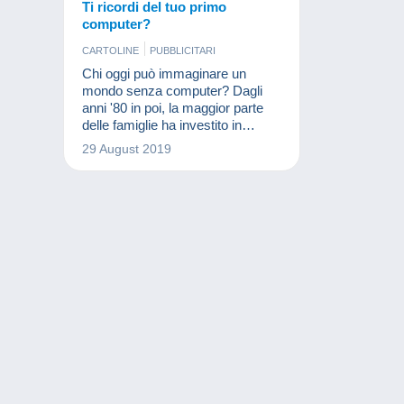
Ti ricordi del tuo primo
computer?
CARTOLINE
PUBBLICITARI
Chi oggi può immaginare un
mondo senza computer? Dagli
anni '80 in poi, la maggior parte
delle famiglie ha investito in
questa macchina che ha
29 August 2019
cambiato notevolmente la nostra
vita. E qual è stato il tuo primo
computer?