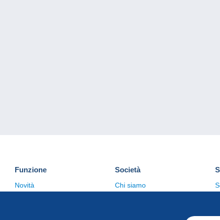
Funzione
Società
S
Novità
Chi siamo
S
Suggerimenti
Politica sulla privacy
C
Commerciale