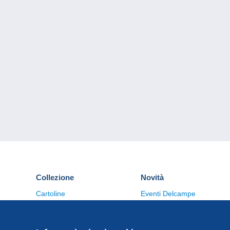
Collezione
Novità
Cartoline
Eventi Delcampe
Francobolli
Concorso
Monete & Banconote
Altre collezioni