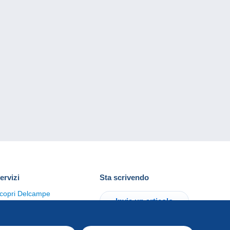
ervizi
Sta scrivendo
copri Delcampe
Invia un articolo
ontattaci