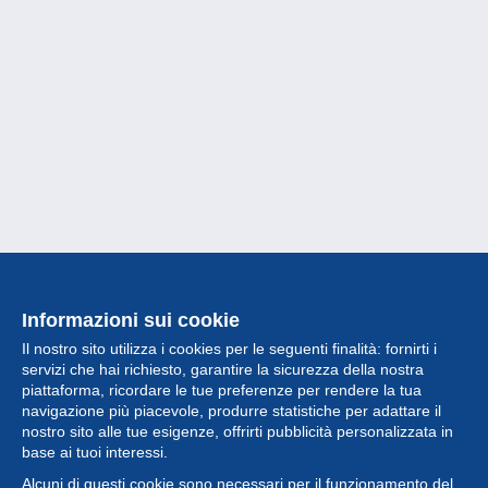
Informazioni sui cookie
Il nostro sito utilizza i cookies per le seguenti finalità: fornirti i
servizi che hai richiesto, garantire la sicurezza della nostra
piattaforma, ricordare le tue preferenze per rendere la tua
navigazione più piacevole, produrre statistiche per adattare il
nostro sito alle tue esigenze, offrirti pubblicità personalizzata in
Collezione
base ai tuoi interessi.
Alcuni di questi cookie sono necessari per il funzionamento del