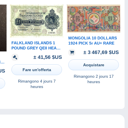
MONGOLIA 10 DOLLARS
FALKLAND ISLANDS 1
1924 PICK 5r AU+ RARE
POUND GREY QEII HEAD
± 3 467,69 $US
FRONT MOTIF BACK
± 41,56 $US
DATED 02-01-1967 aVF
I
P.8a READ
Acquistare
DESCRIPTION!!!!!
Fare un'offerta
$US
Rimangono
2 jours 17
Rimangono
4 jours 7
heures
heures