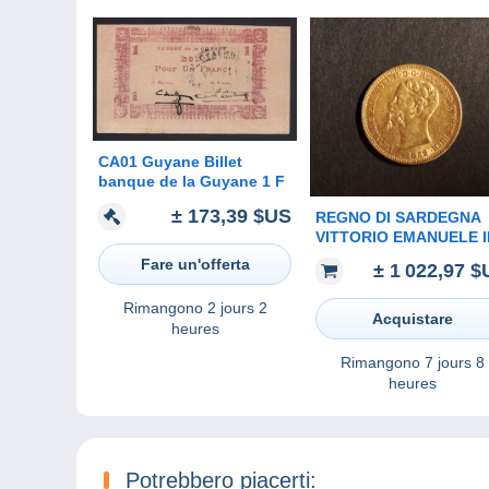
CA01 Guyane Billet
banque de la Guyane 1 F
± 173,39 $US
REGNO DI SARDEGNA
VITTORIO EMANUELE I
20 LIRE 1852 TORINO *
Fare un'offerta
± 1 022,97 
ORO - GOLD - OR *
Rimangono
2 jours 2
Acquistare
heures
Rimangono
7 jours 8
heures
Potrebbero piacerti: