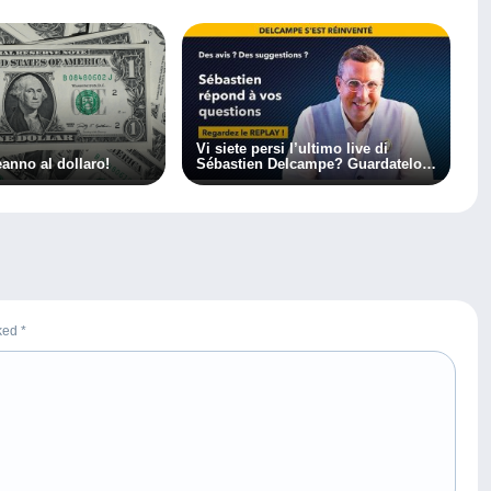
Vi siete persi l’ultimo live di
nno al dollaro!
Sébastien Delcampe? Guardatelo
in differita!
rked
*