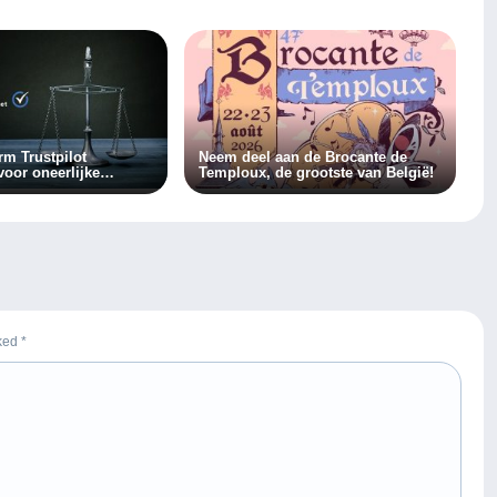
rm Trustpilot
Neem deel aan de Brocante de
voor oneerlijke
Temploux, de grootste van België!
egen marktplaats
t
rked
*