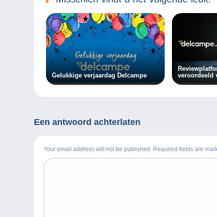
Reviewplatfo
Gelukkige verjaardag Delcampe
veroordeeld 
praktijken t
delcampe.ne
Een antwoord achterlaten
Your email address will not be published. Required fields are ma