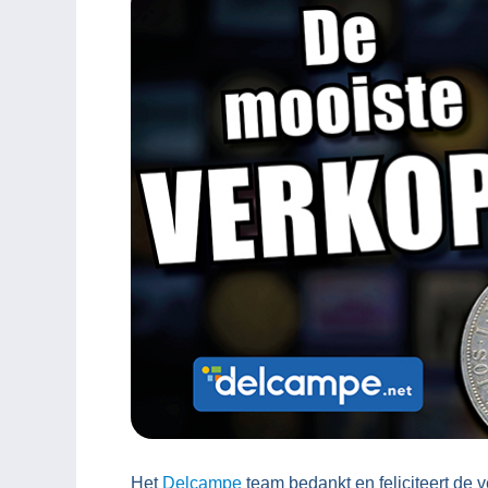
Het
Delcampe
team bedankt en feliciteert de 