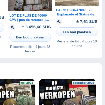
o
LA COTE-St-ANDRE - L
´Esplanade et Statue de
LOT DE PLUS DE 40000
US
Berlioz
CPA ( pas de raretées )
± 7,61 $US
PLUS ENVIRON 3000
± 3 456,60 $US
CARTES SEMI-
Een bod plaatsen
MODERNES .... A
EMPORTER
 19
Een bod plaatsen
Resterende tijd :
4 jours 18
heures
Resterende tijd :
9 jours 22
heures