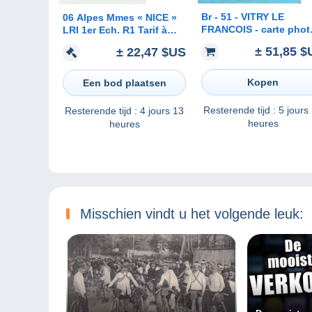
Br - 51 - VITRY LE
06 Alpes Mmes « NICE »
FRANCOIS - carte phot
LRI 1er Ech. R1 Tarif à
de l´écluse - péniche -
12F.20
± 51,85 $
± 22,47 $US
CLICHE RARE
Kopen
Een bod plaatsen
Resterende tijd :
5 jours
Resterende tijd :
4 jours 13
heures
heures
Misschien vindt u het volgende leuk: