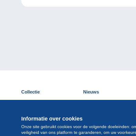
Collectie
Nieuws
Postkaarten
Delcampe Evenementen
Postzegels
Wedstrijden
Munten en Bankbiljetten
Informatie over cookies
Andere collecties
Onze site gebruikt cookies voor de volgende doeleinden: o
veiligheid van ons platform te garanderen, om uw voorkeu