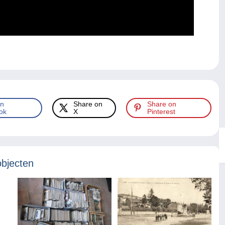
.
on
Share on
Share on
ok
X
Pinterest
objecten