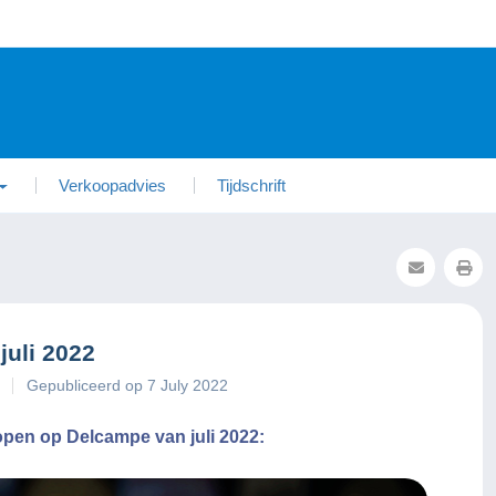
Verkoopadvies
Tijdschrift
uli 2022
Gepubliceerd op 7 July 2022
open op Delcampe van juli 2022: