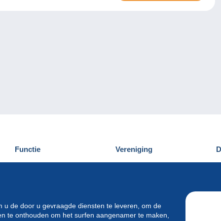
Functie
Vereniging
D
Nieuwigheden
Wie zijn wij
D
Tips
Privacy
C
Commercieel
m u de door u gevraagde diensten te leveren, om de
ren te onthouden om het surfen aangenamer te maken,