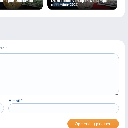
verkopen Delcampe
De mooiste verkopen Delcampe
december 2023
rked
*
E-mail
*