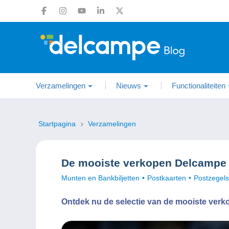
Verzamelingen
Nieuws
Functionaliteiten
Startpagina
Verzamelingen
De mooiste verkopen Delcampe j
Munten en Bankbiljetten
Postkaarten
Postzegels
Ontdek nu de selectie van de mooiste verk