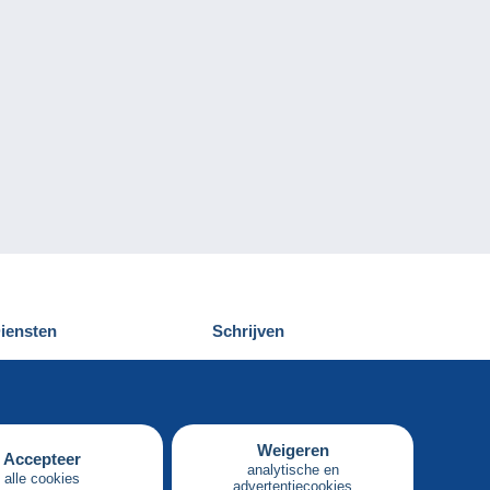
iensten
Schrijven
elcampe ontdekken
Een bericht
ontact
verzenden
Weigeren
Accepteer
analytische en
alle cookies
advertentiecookies