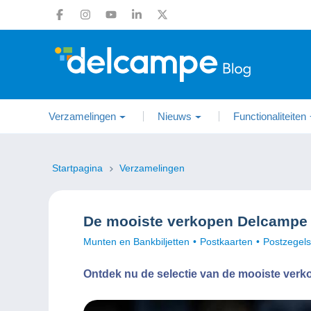
Verzamelingen
Nieuws
Functionaliteiten
Startpagina
Verzamelingen
De mooiste verkopen Delcampe j
Munten en Bankbiljetten
Postkaarten
Postzegels
Ontdek nu de selectie van de mooiste verk