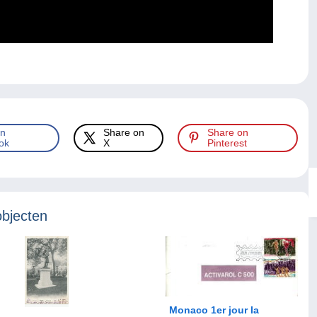
.
on
Share on
Share on
ok
X
Pinterest
objecten
Monaco 1er jour la