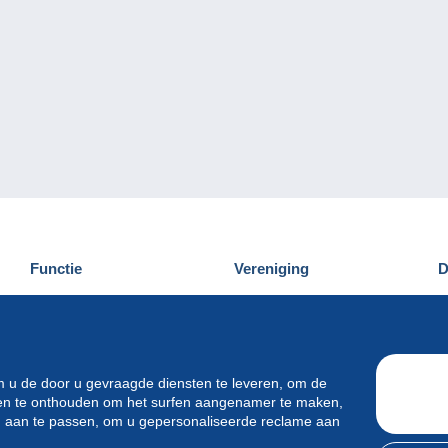
Functie
Vereniging
D
Nieuwigheden
Wie zijn wij
D
Tips
Privacy
C
Commercieel
m u de door u gevraagde diensten te leveren, om de
ren te onthouden om het surfen aangenamer te maken,
en aan te passen, om u gepersonaliseerde reclame aan