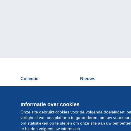
Collectie
Nieuws
Postkaarten
Delcampe Evenementen
Postzegels
Wedstrijden
Munten en Bankbiljetten
Informatie over cookies
Andere collecties
Onze site gebruikt cookies voor de volgende doeleinden: o
veiligheid van ons platform te garanderen, om uw voorkeu
om statistieken op te stellen om onze site aan uw behoeft
te bieden volgens uw interesses.