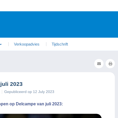
Verkoopadvies
Tijdschrift
uli 2023
Gepubliceerd op 12 July 2023
open op Delcampe van juli 2023: