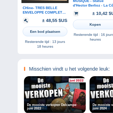
MUSIQUE - Statue
d'Hector Berlioz - La C
CHine- TRES BELLE
Saint-André 21
ENVELOPPE COMPLETE-
± 10,42 $
VERS 1960
± 48,55 $US
Kopen
Een bod plaatsen
Resterende tijd :
16 jour
heures
Resterende tijd :
13 jours
18 heures
Misschien vindt u het volgende leuk:
De mooiste verkopen Delcampe
De mooiste 
juni 2022
juni 2024