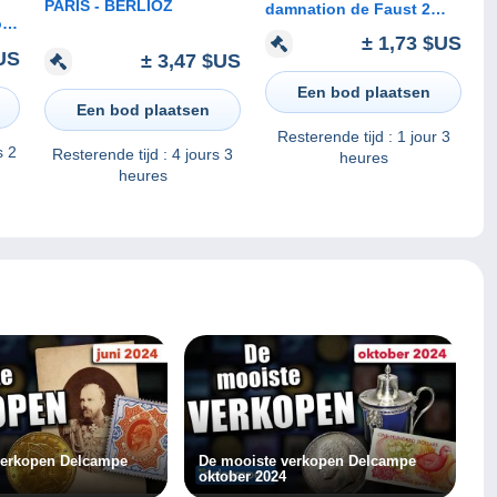
PARIS - BERLIOZ
damnation de Faust 2
ôte
timbres Hector Berlioz sur
± 1,73 $US
enveloppe avec publicité
US
± 3,47 $US
pharmaceutique
Een bod plaatsen
Een bod plaatsen
Resterende tijd :
1 jour 3
s 2
Resterende tijd :
4 jours 3
heures
heures
verkopen Delcampe
De mooiste verkopen Delcampe
oktober 2024