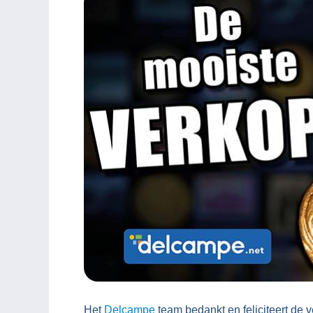
Het
Delcampe
team bedankt en feliciteert de 