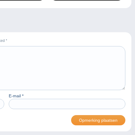
rked
*
E-mail
*