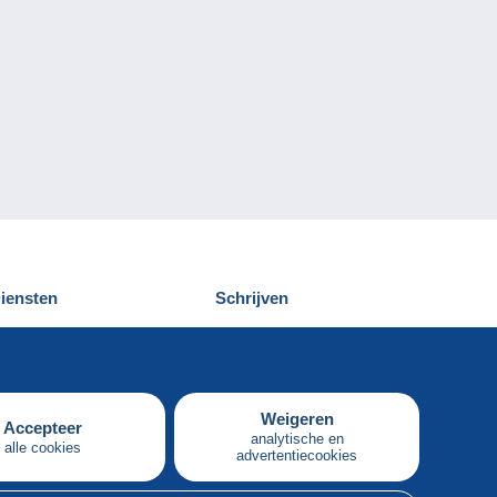
iensten
Schrijven
elcampe ontdekken
Een bericht
ontact
verzenden
Weigeren
Accepteer
analytische en
alle cookies
advertentiecookies
Nederlands