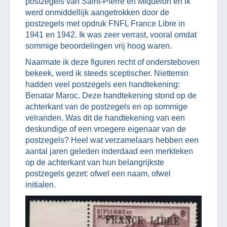
postzegels van Saint-Pierre en Miquelon en ik
werd onmiddellijk aangetrokken door de
postzegels met opdruk FNFL France Libre in
1941 en 1942. Ik was zeer verrast, vooral omdat
sommige beoordelingen vrij hoog waren.
Naarmate ik deze figuren recht of ondersteboven
bekeek, werd ik steeds sceptischer. Niettemin
hadden veel postzegels een handtekening:
Benatar Maroc. Deze handtekening stond op de
achterkant van de postzegels en op sommige
velranden. Was dit de handtekening van een
deskundige of een vroegere eigenaar van de
postzegels? Heel wat verzamelaars hebben een
aantal jaren geleden inderdaad een merkteken
op de achterkant van hun belangrijkste
postzegels gezet: ofwel een naam, ofwel
initialen.