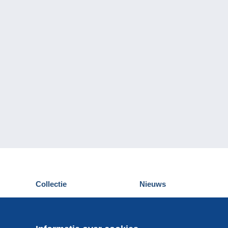
Collectie
Nieuws
Postkaarten
Delcampe Evenementen
Postzegels
Wedstrijden
Munten en Bankbiljetten