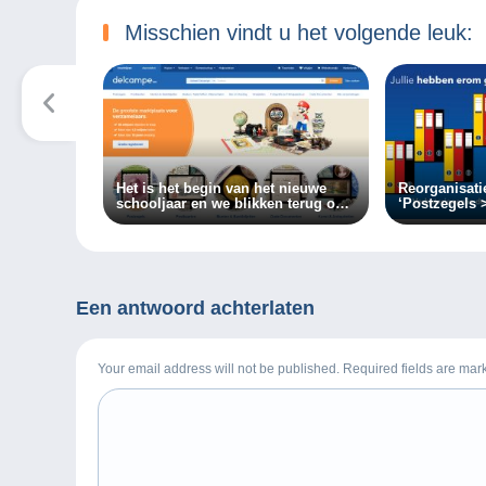
Misschien vindt u het volgende leuk:
Het is het begin van het nieuwe
Reorganisati
schooljaar en we blikken terug op
‘Postzegels 
de geweldige nieuwe functies van
de Delcampe-website!
Een antwoord achterlaten
Your email address will not be published. Required fields are ma