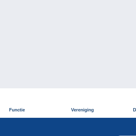
Functie
Vereniging
D
Nieuwigheden
Wie zijn wij
D
Tips
Privacy
C
Commercieel