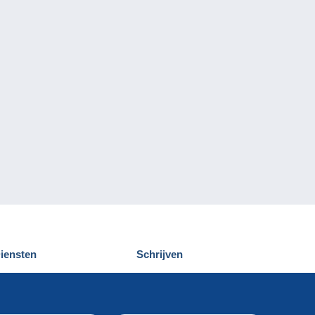
iensten
Schrijven
elcampe ontdekken
Een bericht
ontact
verzenden