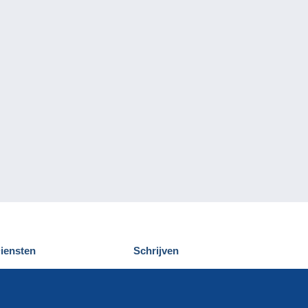
iensten
Schrijven
elcampe ontdekken
Een bericht
ontact
verzenden