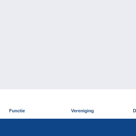
Functie
Vereniging
D
Nieuwigheden
Wie zijn wij
D
Tips
Privacy
C
Commercieel