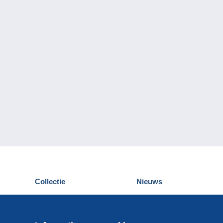
Collectie
Nieuws
Postkaarten
Delcampe Evenementen
Postzegels
Wedstrijden
Munten en Bankbiljetten