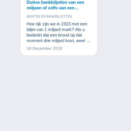
Duitse bankbiljetten van een
miljoen of zelfs van een
miljard? Een collectie het
MUNTEN EN BANKBILJETTEN
ontdekken waard!
Hoe rijk zijn we in 1923 met een
biljet van 1 miljard mark? Als u
bedenkt dat een brood op dat
moment drie miljard kost, weet u
ook dat dat absoluut niet het geval
18 December 2019
is. Deze biljetten vormen echter
mee de monetaire
wereldgeschiedenis. Munt- en
biljettenverzamelaars zijn er gek
op.