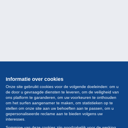
Informatie over cookies
Onze site gebruikt cookies voor de volgende doeleinden: om u
de door u gevraagde diensten te leveren, om de veiligheid van
ons platform te garanderen, om uw voorkeuren te onthouden
om het surfen aangenamer te maken, om statistieken op te
stellen om onze site aan uw behoeften aan te passen, om u
gepersonaliseerde reclame aan te bieden volgens uw
Collectie
interesses.
Sommige van deze cookies zijn noodzakelijk voor de werking