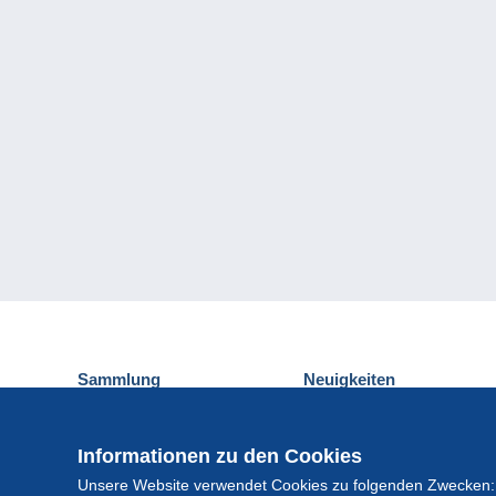
Sammlung
Neuigkeiten
Ansichtskarten
Delcampe-Ereignisse
Briefmarken
Gewinnspiel
Informationen zu den Cookies
Münzen und Banknoten
Unsere Website verwendet Cookies zu folgenden Zwecken:
Andere Sammlungen