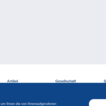
Artikel
Gesellschaft
S
Neuheiten
Über uns
E
Tipps
Privatleben
K
Kommerzielles
 um Ihnen die von Ihnenaufgerufenen