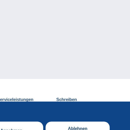
erviceleistungen
Schreiben
ntdecken Sie Delcampe
Einen Beitrag
ontakt
senden
Ablehnen