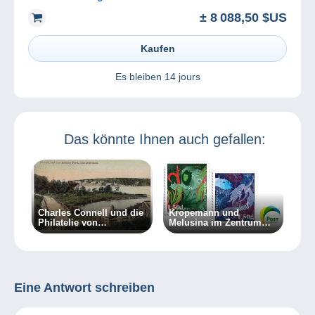
± 8 088,50 $US
Kaufen
Es bleiben
14 jours
Das könnte Ihnen auch gefallen:
Charles Connell und die
Kropemann und
Philatelie von
Melusina im Zentrum
Neubraunschweig
der Mythen und
Legenden des Europa-
Wettbewerbs
Eine Antwort schreiben