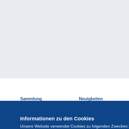
Sammlung
Neuigkeiten
Ansichtskarten
Delcampe-Ereignisse
Briefmarken
Gewinnspiel
Informationen zu den Cookies
Münzen und Banknoten
Unsere Website verwendet Cookies zu folgenden Zwecken:
Andere Sammlungen