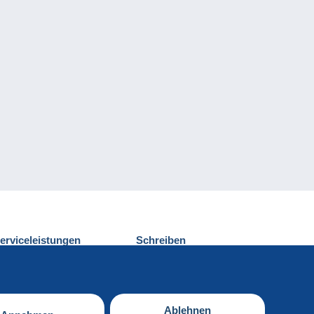
erviceleistungen
Schreiben
ntdecken Sie Delcampe
Einen Beitrag
ontakt
senden
Ablehnen