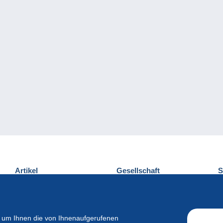
Artikel
Gesellschaft
S
Neuheiten
Über uns
E
Tipps
Privatleben
K
Kommerzielles
 um Ihnen die von Ihnenaufgerufenen