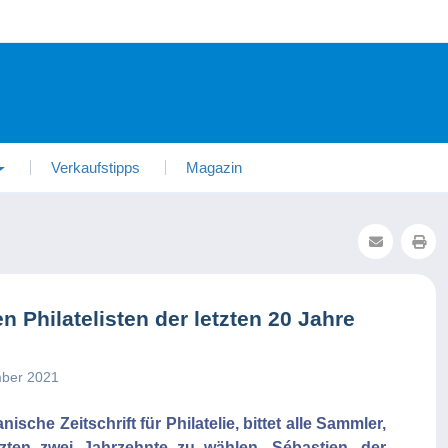
Verkaufstipps
Magazin
n Philatelisten der letzten 20 Jahre
mber 2021
che Zeitschrift für Philatelie, bittet alle Sammler,
letzten zwei Jahrzehnte zu wählen. Sébastien, der