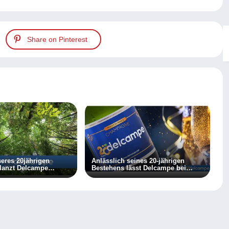
Share on Pinterest
seres 20jährigen
Anlässlich seines 20-jährigen
lanzt Delcampe
Bestehens lässt Delcampe bei
it “Graine de Vie»
seinen Mitgliedern die
e.
Champagnerkorken knallen!