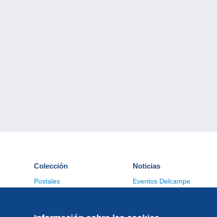
Colección
Noticias
Postales
Eventos Delcampe
Sellos
Concursos
Monedas & Billetes
Otras colecciones