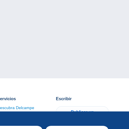
ervicios
Escribir
escubra Delcampe
Publicar un
ontacto
artículo