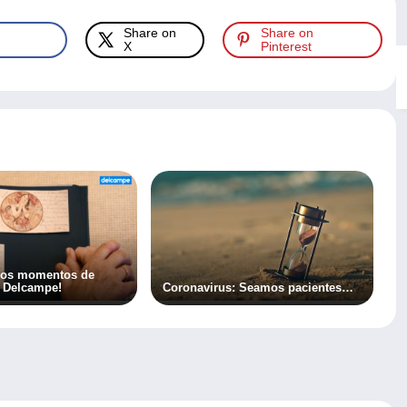
Share on
Share on
X
Pinterest
 los momentos de
n Delcampe!
Coronavirus: Seamos pacientes…