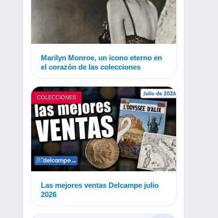
Marilyn Monroe, un icono eterno en
el corazón de las colecciones
COLECCIONES
Las mejores ventas Delcampe julio
2026