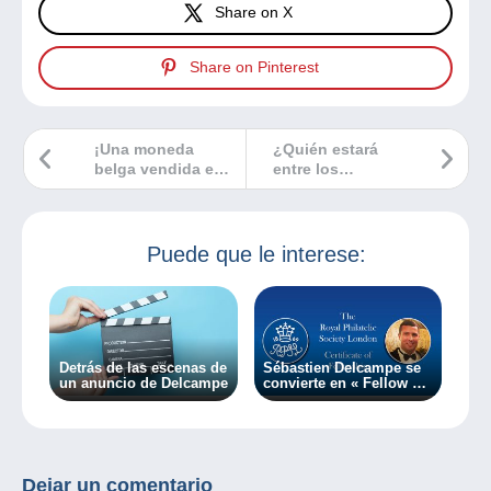
Share on X
Share on Pinterest
¡Una moneda
¿Quién estará
belga vendida en
entre los
Delcampe por más
filatelistas más
de 8000 euros!
influyentes de los
últimos 20 años?
Puede que le interese:
Detrás de las escenas de
Sébastien Delcampe se
un anuncio de Delcampe
convierte en « Fellow »
de la Royal Philatelic
Society London
Dejar un comentario