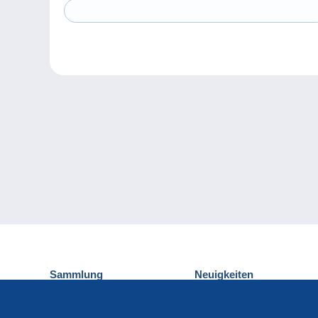
Sammlung
Neuigkeiten
Ansichtskarten
Delcampe-Ereignisse
Briefmarken
Gewinnspiel