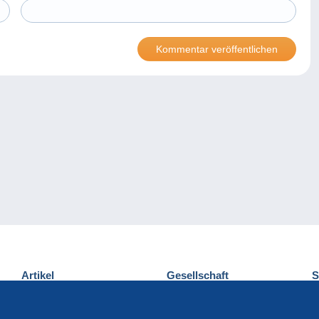
Artikel
Gesellschaft
S
Neuheiten
Über uns
E
Tipps
Privatleben
K