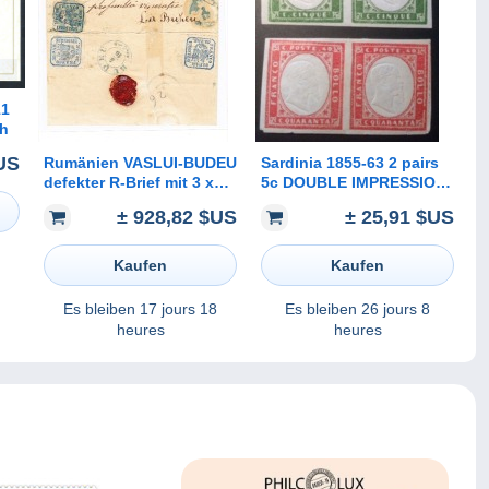
11
ch
US
Rumänien VASLUI-BUDEU
Sardinia 1855-63 2 pairs
defekter R-Brief mit 3 x
5c DOUBLE IMPRESSION
30.Par. (1 Marke
OF HEAD, original
± 928,82 $US
± 25,91 $US
eingerissen)
printing?(Sardegna
Sardaigne Italia Italy Italie
Kaufen
Kaufen
Es bleiben
17 jours 18
Es bleiben
26 jours 8
heures
heures