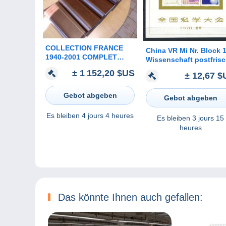
COLLECTION FRANCE
China VR Mi Nr. Block 
1940-2001 COMPLET
Wissenschaft postfris
NEUF XX:
± 1 152,20 $US
± 12,67 $
TIMBRES/PA/BLOCS/SER
VICE/
PREO/TAXE/CARNETS
Gebot abgeben
Gebot abgeben
Es bleiben
4 jours 4 heures
Es bleiben
3 jours 15
heures
Das könnte Ihnen auch gefallen: