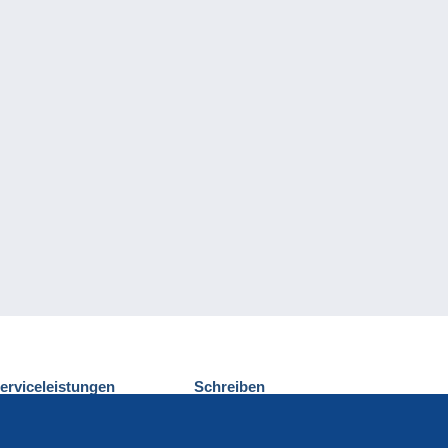
erviceleistungen
Schreiben
ntdecken Sie Delcampe
Einen Beitrag
ontakt
senden