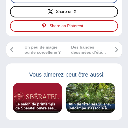
Share on X
Share on Pinterest
Un peu de magie
Des bandes
ou de sorcellerie ?
dessinées d’été
pour les plus
jeunes !
Vous aimerez peut être aussi:
Le salon de printemps
Afin de fêter ses 20 ans,
de Sberatel ouvre ses
Delcampe s’associe à
portes les 27 et 28 mars
Graine de Vie pour
2020 !
planter 10 000 arbres