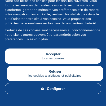
Notre site utilise des cookies pour les finalités suivantes :vous
fournir les services demandés, assurer la sécurité sur notre
plateforme, garder en mémoire vos préférences afin de rendre
votre navigation plus agréable, réaliser des statistiques dans le
but d’adapter notre site à vos besoins, vous proposer des
Collection
publicités personnalisées en fonction de vos centres d’intérêt.
Certains de ces cookies sont nécessaires au fonctionnement de
Actualités
notre site, d’autres peuvent être paramétrés selon vos
préférences.
En savoir plus
Fonctionnalités
Société
Accepter
tous les cookies
Services
Articles
Refuser
les cookies analytiques et publicitaires
Français
Configurer
© Delcampe International srl - Tous droits réservés.
Conditions d'utilisation
&
vie privée.