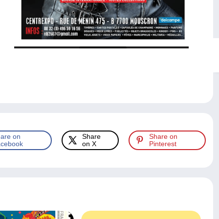
are on
Share
Share on
cebook
on X
Pinterest