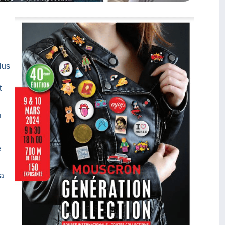
lus
t
u
e
la