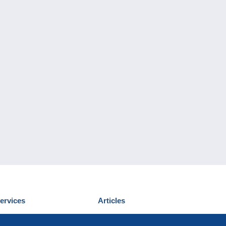
ervices
Articles
écouvrir Delcampe
Proposer un