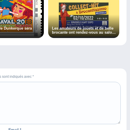
de Dunkerque sera
Les amateurs de jouets et de belle
brocante ont rendez-vous au salon
Collect-Hit et Brocantissimo le 2
octobre 2022 !
es sont indiqués avec
*
Email
*