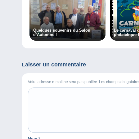
Quelques souvenirs du Salon
Le carnaval 
d’Automne !
philatélique !
Laisser un commentaire
Votre adresse e-mail ne sera pas publiée. Les champs obligatoir
Nom
*