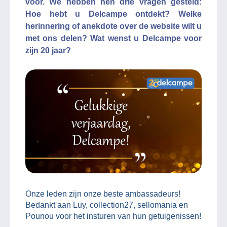
voor. We hebben hen drie vragen gesteld:
Hoe hebt u Delcampe ontdekt? Welke
herinnering of anekdote over de website wilt u
met ons delen? Wat wenst u Delcampe voor
zijn 20 jaar?
Onze leden zijn onze beste ambassadeurs!
Bedankt aan Luy, collection27, sellomania en
Pounou voor het insturen van hun getuigenissen!