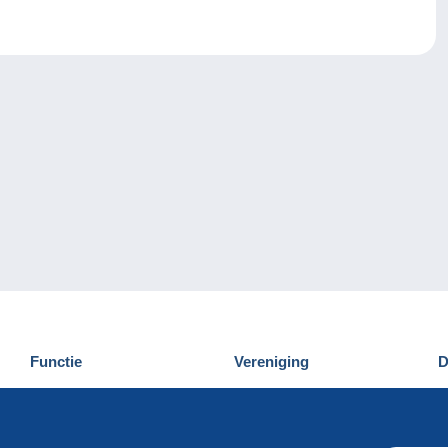
Functie
Vereniging
D
Nieuwigheden
Wie zijn wij
D
Tips
Privacy
C
Commercieel