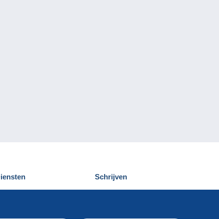
iensten
Schrijven
elcampe ontdekken
Een bericht
ontact
verzenden