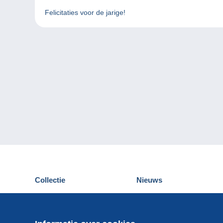
Felicitaties voor de jarige!
Collectie
Nieuws
Postkaarten
Delcampe Evenementen
Postzegels
Wedstrijden
Munten en Bankbiljetten