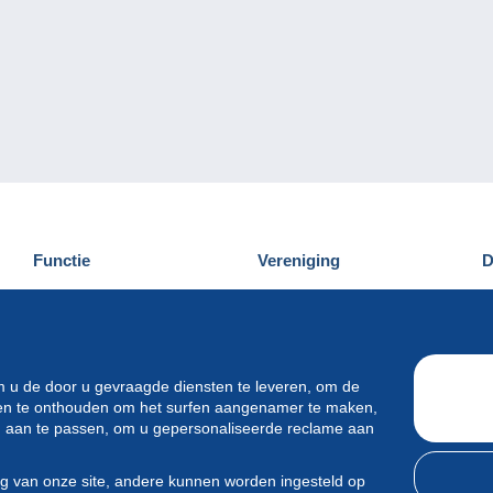
Functie
Vereniging
D
Nieuwigheden
Wie zijn wij
D
Tips
Privacy
C
Commercieel
m u de door u gevraagde diensten te leveren, om de
ren te onthouden om het surfen aangenamer te maken,
en aan te passen, om u gepersonaliseerde reclame aan
ng van onze site, andere kunnen worden ingesteld op