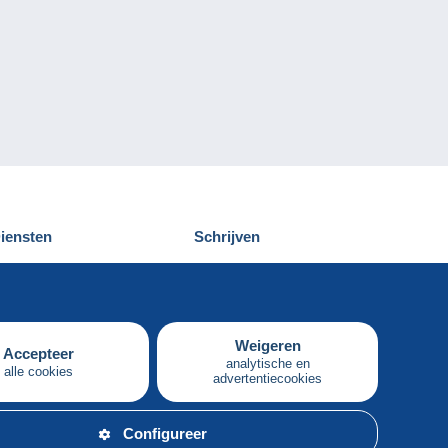
iensten
Schrijven
elcampe ontdekken
Een bericht
ontact
verzenden
Weigeren
Accepteer
analytische en
alle cookies
advertentiecookies
Nederlands
Configureer