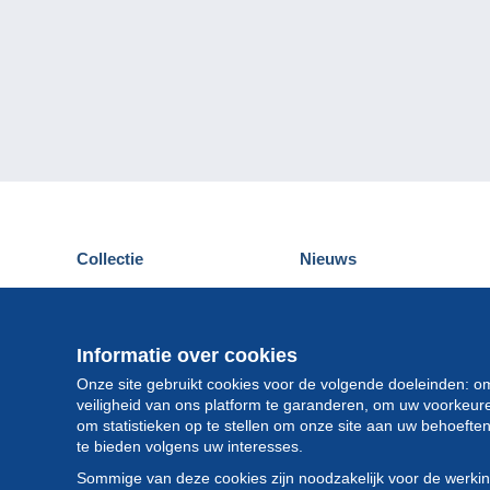
Collectie
Nieuws
Postkaarten
Delcampe Evenementen
Postzegels
Wedstrijden
Munten en Bankbiljetten
Informatie over cookies
Andere collecties
Onze site gebruikt cookies voor de volgende doeleinden: o
veiligheid van ons platform te garanderen, om uw voorkeu
om statistieken op te stellen om onze site aan uw behoeft
te bieden volgens uw interesses.
Sommige van deze cookies zijn noodzakelijk voor de werki